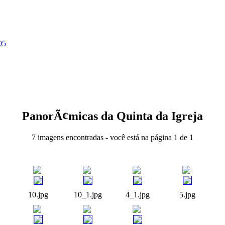
05
PanorÃ¢micas da Quinta da Igreja
7 imagens encontradas - você está na página 1 de 1
10.jpg
10_1.jpg
4_1.jpg
5.jpg