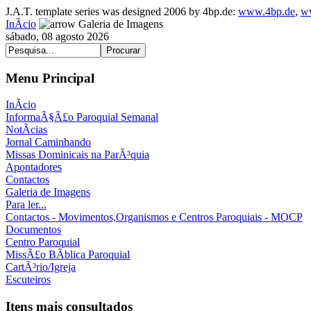
J.A.T. template series was designed 2006 by 4bp.de:
www.4bp.de
,
w
InÃ­cio
Galeria de Imagens
sábado, 08 agosto 2026
Menu Principal
InÃ­cio
InformaÃ§Ã£o Paroquial Semanal
NotÃ­cias
Jornal Caminhando
Missas Dominicais na ParÃ³quia
Apontadores
Contactos
Galeria de Imagens
Para ler...
Contactos - Movimentos,Organismos e Centros Paroquiais - MOCP
Documentos
Centro Paroquial
MissÃ£o BÃ­blica Paroquial
CartÃ³rio/Igreja
Escuteiros
Itens mais consultados