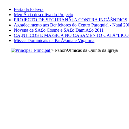
Festa da Palavra
MemÃ³ria descritiva do Projecto
PROJECTO DE SEGURANÃ‡A CONTRA INCÃŠNDIOS
Agradecimento aos Benfeitores do Centro Paroquial - Natal 20
Novena de SÃ£o Cosme e SÃ£o DamiÃ£o 2011
CÃ‚NTICOS E MÃšSICA NO CASAMENTO CATÃ“LICO
Missas Dominicais na ParÃ³quia e Vigararia
Principal
> PanorÃ¢micas da Quinta da Igreja