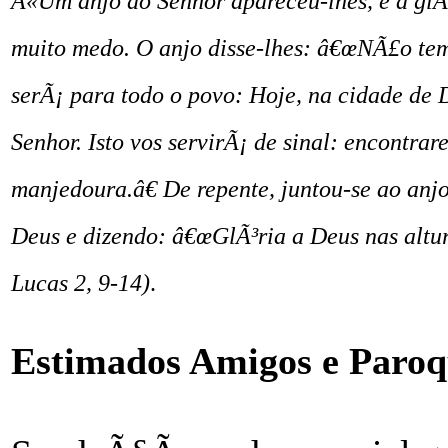
Â«Um anjo do Senhor apareceu-lhes, e a glÃ³
muito medo. O anjo disse-lhes: â€œNÃ£o tem
serÃ¡ para todo o povo: Hoje, na cidade de
Senhor. Isto vos servirÃ¡ de sinal: encontr
manjedoura.â€ De repente, juntou-se ao anj
Deus e dizendo: â€œGlÃ³ria a Deus nas altur
Lucas 2, 9-14)
.
Estimados Amigos e Paroq