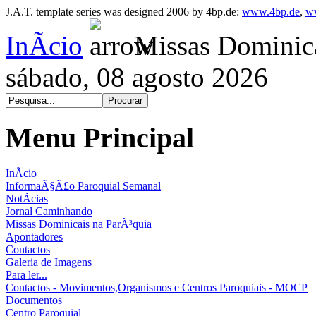
J.A.T. template series was designed 2006 by 4bp.de:
www.4bp.de
,
w
InÃ­cio
Missas Dominica
sábado, 08 agosto 2026
Menu Principal
InÃ­cio
InformaÃ§Ã£o Paroquial Semanal
NotÃ­cias
Jornal Caminhando
Missas Dominicais na ParÃ³quia
Apontadores
Contactos
Galeria de Imagens
Para ler...
Contactos - Movimentos,Organismos e Centros Paroquiais - MOCP
Documentos
Centro Paroquial