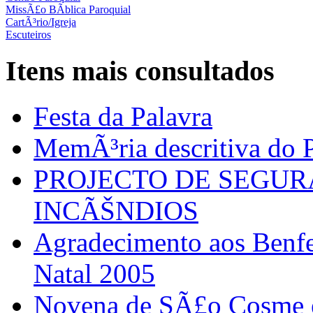
MissÃ£o BÃ­blica Paroquial
CartÃ³rio/Igreja
Escuteiros
Itens mais consultados
Festa da Palavra
MemÃ³ria descritiva do P
PROJECTO DE SEGU
INCÃŠNDIOS
Agradecimento aos Benfei
Natal 2005
Novena de SÃ£o Cosme