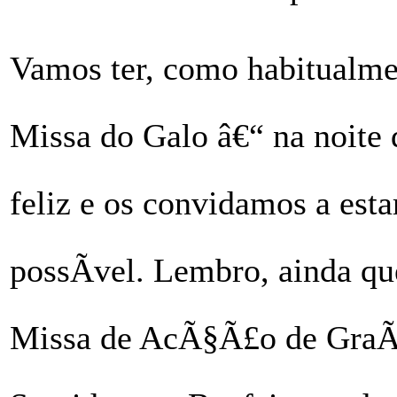
Vamos ter, como habitualme
Missa do Galo â€“ na noite
feliz e os convidamos a est
possÃ­vel. Lembro, ainda q
Missa de AcÃ§Ã£o de GraÃ§