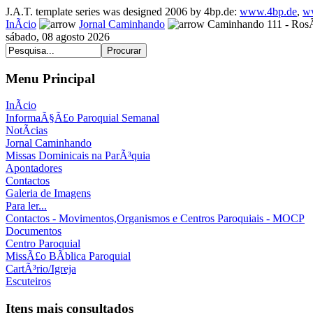
J.A.T. template series was designed 2006 by 4bp.de:
www.4bp.de
,
w
InÃ­cio
Jornal Caminhando
Caminhando 111 - RosÃ
sábado, 08 agosto 2026
Menu Principal
InÃ­cio
InformaÃ§Ã£o Paroquial Semanal
NotÃ­cias
Jornal Caminhando
Missas Dominicais na ParÃ³quia
Apontadores
Contactos
Galeria de Imagens
Para ler...
Contactos - Movimentos,Organismos e Centros Paroquiais - MOCP
Documentos
Centro Paroquial
MissÃ£o BÃ­blica Paroquial
CartÃ³rio/Igreja
Escuteiros
Itens mais consultados