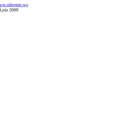
ww.oltrogge.ws
¡rio 2009