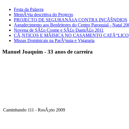
Festa da Palavra
MemÃ³ria descritiva do Projecto
PROJECTO DE SEGURANÃ‡A CONTRA INCÃŠNDIOS
Agradecimento aos Benfeitores do Centro Paroquial - Natal 20
Novena de SÃ£o Cosme e SÃ£o DamiÃ£o 2011
CÃ‚NTICOS E MÃšSICA NO CASAMENTO CATÃ“LICO
Missas Dominicais na ParÃ³quia e Vigararia
Manuel Joaquim - 33 anos de carreira
Caminhando 111 - RosÃ¡rio 2009