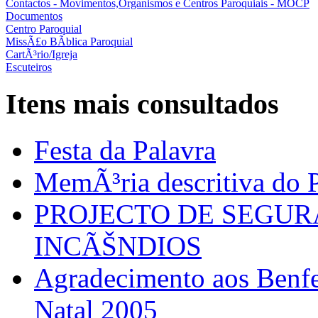
Contactos - Movimentos,Organismos e Centros Paroquiais - MOCP
Documentos
Centro Paroquial
MissÃ£o BÃ­blica Paroquial
CartÃ³rio/Igreja
Escuteiros
Itens mais consultados
Festa da Palavra
MemÃ³ria descritiva do P
PROJECTO DE SEGU
INCÃŠNDIOS
Agradecimento aos Benfei
Natal 2005