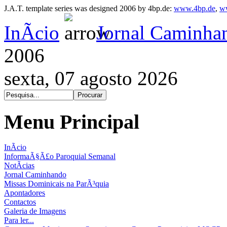
J.A.T. template series was designed 2006 by 4bp.de:
www.4bp.de
,
w
InÃ­cio
Jornal Caminha
2006
sexta, 07 agosto 2026
Menu Principal
InÃ­cio
InformaÃ§Ã£o Paroquial Semanal
NotÃ­cias
Jornal Caminhando
Missas Dominicais na ParÃ³quia
Apontadores
Contactos
Galeria de Imagens
Para ler...