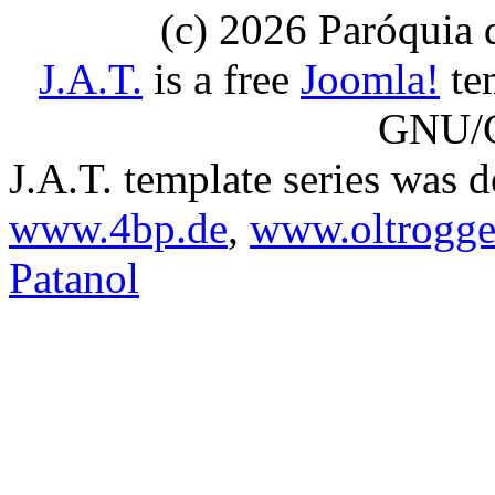
(c) 2026 Paróquia
J.A.T.
is a free
Joomla!
tem
GNU/G
J.A.T. template series was 
www.4bp.de
,
www.oltrogge
Patanol