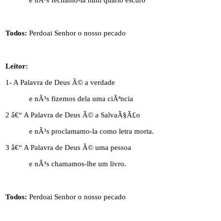
e nÃ³s fechamo-la num quarto escuro
Todos:
Perdoai Senhor o nosso pecado
Leitor:
1- A Palavra de Deus Ã© a verdade
e nÃ³s fizemos dela uma ciÃªncia
2 â€“ A Palavra de Deus Ã© a SalvaÃ§Ã£o
e nÃ³s proclamamo-la como letra morta.
3 â€“ A Palavra de Deus Ã© uma pessoa
e nÃ³s chamamos-lhe um livro.
Todos:
Perdoai Senhor o nosso pecado