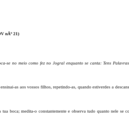
DV nÂº 21)
loca-se no meio como fez no Jogral enquanto se canta: Tens Palavras
ensinai-as aos vossos filhos, repetindo-as, quando estiverdes a descan
da tua boca; medita-o constantemente e observa tudo quanto nele se