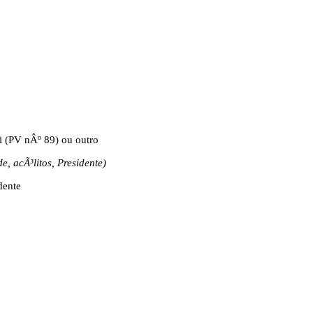
i (PV nÂº 89) ou outro
e, acÃ³litos, Presidente)
dente