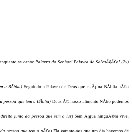
 enquanto se canta:
Palavra do Senhor! Palavra da SalvaÃ§Ã£o! (2x)
m a BÃ­blia)
Seguindo a Palavra de Deus que estÃ¡ na BÃ­blia nÃ£o
a pessoa que tem a BÃ­blia)
Deus Ã© nosso alimento NÃ£o podemos
direito junto da pessoa que tem a luz)
Sem Ã¡gua ninguÃ©m vive.
o da pessoa que tem o pÃ£o)
Ela garante-nos que um dia havemos de