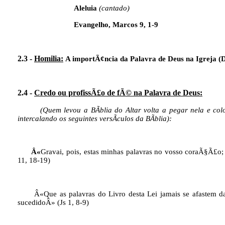
Aleluia
(cantado)
Evangelho, Marcos 9, 1-9
2.3 -
Homilia:
A importÃ¢ncia da Palavra de Deus na Igreja (
2.4 -
Credo ou profissÃ£o de fÃ© na Palavra de Deus:
(Quem levou a BÃ­blia do Altar volta a pegar nela e co
intercalando os seguintes versÃ­culos da BÃ­blia):
Â«
Gravai, pois, estas minhas palavras no vosso coraÃ§Ã£o; 
11, 18-19)
Â«Que as palavras do Livro desta Lei jamais se afastem 
sucedidoÂ» (Js 1, 8-9)