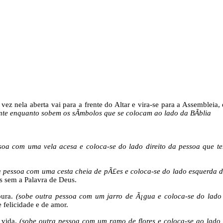
ez nela aberta vai para a frente do Altar e vira-se para a Assembleia,
ente enquanto sobem os sÃ­mbolos que se colocam ao lado da BÃ­blia
oa com uma vela acesa e coloca-se do lado direito da pessoa que te
a pessoa com uma cesta cheia de pÃ£es e coloca-se do lado esquerda d
sem a Palavra de Deus.
pura.
(sobe outra pessoa com um jarro de Ã¡gua e coloca-se do lado 
 felicidade e de amor.
 vida.
(sobe outra pessoa com um ramo de flores e coloca-se ao lad