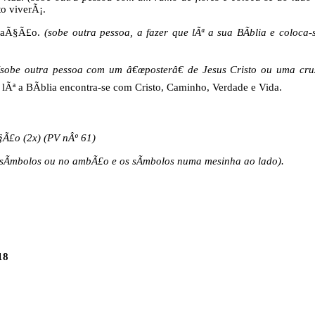
to viverÃ¡.
olaÃ§Ã£o.
(sobe outra pessoa, a fazer que lÃª a sua BÃ­blia e coloc
(sobe outra pessoa com um â€œposterâ€ de Jesus Cristo ou uma cruz
lÃª a BÃ­blia encontra-se com Cristo, Caminho, Verdade e Vida.
§Ã£o (2x) (PV nÂº 61)
s sÃ­mbolos ou no ambÃ£o e os sÃ­mbolos numa mesinha ao lado).
18