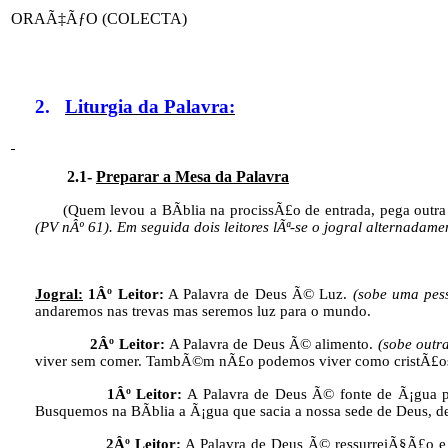
ORAÃ‡ÃƒO (COLECTA)
2.
Liturgia da Palavra:
2.1-
Preparar a Mesa da Palavra
(Quem levou a BÃ­blia na procissÃ£o de entrada, pega outra v
(PV nÂº 61). Em seguida dois leitores lÃª-se o jogral alternadam
Jogral:
1Âº Leitor:
A Palavra de Deus Ã© Luz.
(sobe uma pess
andaremos nas trevas mas seremos luz para o mundo.
2Âº Leitor:
A Palavra de Deus Ã© alimento.
(sobe outr
viver sem comer. TambÃ©m nÃ£o podemos viver como cristÃ£os 
1Âº Leitor:
A Palavra de Deus Ã© fonte de Ã¡gua 
Busquemos na BÃ­blia a Ã¡gua que sacia a nossa sede de Deus, de
2Âº Leitor:
A Palavra de Deus Ã© ressurreiÃ§Ã£o e