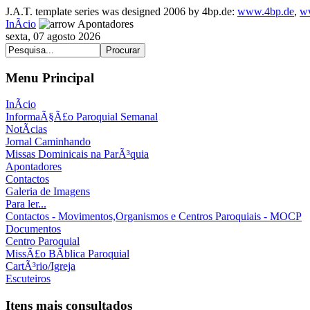
J.A.T. template series was designed 2006 by 4bp.de:
www.4bp.de
,
w
InÃ­cio
Apontadores
sexta, 07 agosto 2026
Menu Principal
InÃ­cio
InformaÃ§Ã£o Paroquial Semanal
NotÃ­cias
Jornal Caminhando
Missas Dominicais na ParÃ³quia
Apontadores
Contactos
Galeria de Imagens
Para ler...
Contactos - Movimentos,Organismos e Centros Paroquiais - MOCP
Documentos
Centro Paroquial
MissÃ£o BÃ­blica Paroquial
CartÃ³rio/Igreja
Escuteiros
Itens mais consultados