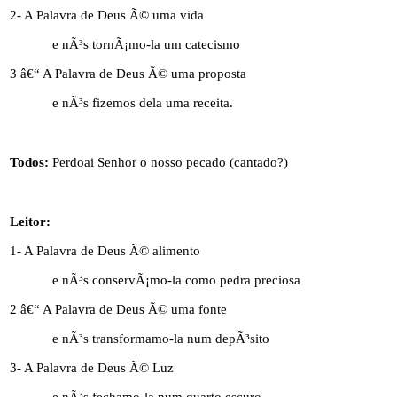
2- A Palavra de Deus Ã© uma vida
e nÃ³s tornÃ¡mo-la um catecismo
3 â€“ A Palavra de Deus Ã© uma proposta
e nÃ³s fizemos dela uma receita.
Todos:
Perdoai Senhor o nosso pecado (cantado?)
Leitor:
1- A Palavra de Deus Ã© alimento
e nÃ³s conservÃ¡mo-la como pedra preciosa
2 â€“ A Palavra de Deus Ã© uma fonte
e nÃ³s transformamo-la num depÃ³sito
3- A Palavra de Deus Ã© Luz