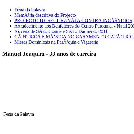
Festa da Palavra
MemÃ³ria descritiva do Projecto
PROJECTO DE SEGURANÃ‡A CONTRA INCÃŠNDIOS
Agradecimento aos Benfeitores do Centro Paroquial - Natal 20
Novena de SÃ£o Cosme e SÃ£o DamiÃ£o 2011
CÃ‚NTICOS E MÃšSICA NO CASAMENTO CATÃ“LICO
Missas Dominicais na ParÃ³quia e Vigararia
Manuel Joaquim - 33 anos de carreira
Festa da Palavra