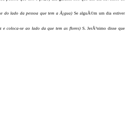
a-se do lado da pessoa que tem a Ã¡gua)
Se alguÃ©m um dia estiver
 e coloca-se ao lado da que tem as flores)
S. JerÃ³nimo disse que