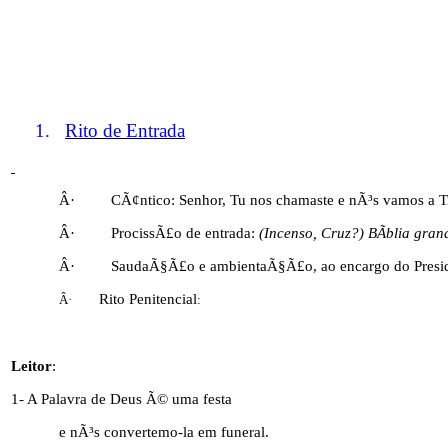
1.
Rito de Entrada
Â·
CÃ¢ntico: Senhor, Tu nos chamaste e nÃ³s vamos a T
Â·
ProcissÃ£o de entrada:
(Incenso, Cruz?) BÃ­blia grand
Â·
SaudaÃ§Ã£o e ambientaÃ§Ã£o, ao encargo do Presi
Rito Penitencial
Â·
:
Leitor
:
1- A Palavra de Deus Ã© uma festa
e nÃ³s convertemo-la em funeral.