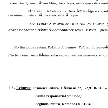
ressuscitar. Quem crÃª em Mim, disse Jesus, ainda que esteja mor
1Âº Leitor:
A Palavra de Deus Ã© forÃ§a e cons
desanimado, leia a BÃ­blia e encontrarÃ¡ a paz.
2Âº Leitor:
A Palavra de Deus Ã© Jesus Cristo.
â€œdesconhecer a BÃ­blia Ã© desconhecer Jesus Cristoâ€
. Quem 
No fim todos cantam:
Palavra do Senhor! Palavra da SalvaÃ
(No fim coloca-se a BÃ­blia outra vez na mesa da Palavra com o
2.2 -
Leituras
:
Primeira leitura, GÃ©nesis 22, 1-2,9.10-13.15-
Salmo responsorial
(cantado)
Segunda leitura, Romanos 8, 31-34