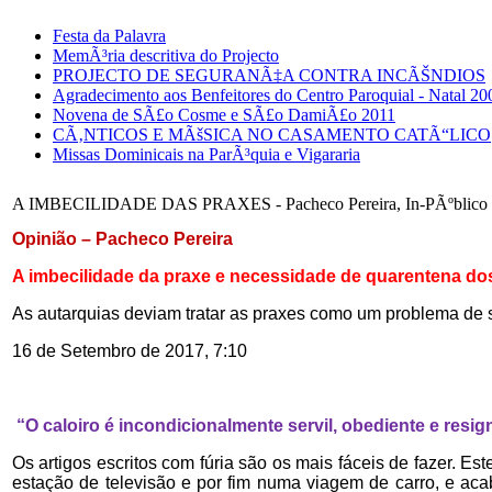
Festa da Palavra
MemÃ³ria descritiva do Projecto
PROJECTO DE SEGURANÃ‡A CONTRA INCÃŠNDIOS
Agradecimento aos Benfeitores do Centro Paroquial - Natal 20
Novena de SÃ£o Cosme e SÃ£o DamiÃ£o 2011
CÃ‚NTICOS E MÃšSICA NO CASAMENTO CATÃ“LICO
Missas Dominicais na ParÃ³quia e Vigararia
A IMBECILIDADE DAS PRAXES - Pacheco Pereira, In-PÃºblico
Opinião – Pacheco Pereira
A imbecilidade da praxe e necessidade de quarentena dos
As autarquias deviam tratar as praxes como um problema de 
16 de Setembro de 2017, 7:10
“O caloiro é incondicionalmente servil, obediente e resig
Os artigos escritos com fúria são os mais fáceis de fazer. 
estação de televisão e por fim numa viagem de carro, e acab