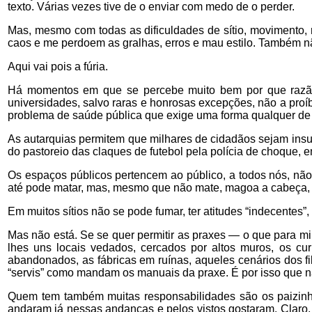
texto. Várias vezes tive de o enviar com medo de o perder.
Mas, mesmo com todas as dificuldades de sítio, movimento,
caos e me perdoem as gralhas, erros e mau estilo. Também n
Aqui vai pois a fúria.
Há momentos em que se percebe muito bem por que razão 
universidades, salvo raras e honrosas excepções, não a proí
problema de saúde pública que exige uma forma qualquer de 
As autarquias permitem que milhares de cidadãos sejam insult
do pastoreio das claques de futebol pela polícia de choque, 
Os espaços públicos pertencem ao público, a todos nós, não
até pode matar, mas, mesmo que não mate, magoa a cabeça, o
Em muitos sítios não se pode fumar, ter atitudes “indecentes
Mas não está. Se se quer permitir as praxes — o que para m
lhes uns locais vedados, cercados por altos muros, os cur
abandonados, as fábricas em ruínas, aqueles cenários dos fi
“servis” como mandam os manuais da praxe. É por isso que n
Quem tem também muitas responsabilidades são os paizinh
andaram já nessas andanças e pelos vistos gostaram. Claro, 