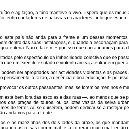
 ruído e agitação, a fúria manteve-o vivo. Espero que os me
ão tenho contadores de palavras e caracteres, pelo que esper
este país não anda para a frente e um desses momentos é
bem dentro das suas instalações, e, quando a escorraçam para
quarentena. Não o fazem. É por isso que não andamos para a f
ados pelo espectáculo da imbecilidade colectiva que se passa 
em que um exército excitado e violento ameaça entrar em guerra
 podem ser apropriados por actividades violentas e as praxes 
 pensamento, a razão, a decência e boa educação. É por isso
”, provocar os outros passeantes, mas, se forem os meninos e m
im está bem fora das escolas e das ruas —, ao menos que se p
ros das praças de touros, ou os lotes vazios da selva urba
lmes de terror. Aí, se quiserem, podem dedicar-se a rastejar p
ão andamos para a frente.
os e as mãezinhas dos dois lados da praxe, os que mandam
quando as coisas correm mal, e já correram muito mal, então 