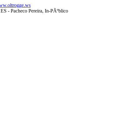
ww.oltrogge.ws
Pacheco Pereira, In-PÃºblico