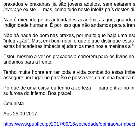
praxados e praxantes já são jovens adultos, sem estarem 
leverage
existe — mas, como tudo neste infeliz país destes di
Não é exercido pelas autoridades académicas que, quando m
indignidade humana. É por isso que não andamos para a fren
Não há nada de bom nas praxes, por muito que haja uma esco
“integração”. Mas, em bom rigor, o que é que distingue esta
estas brincadeiras imbecis ajudam os meninos e meninas a “i
Estou mesmo a ver os praxados a correrem para os livros no 
andamos para a frente.
Tenho muita honra em ter toda a vida combatido estas imbe
assegure um lugar no paraíso e possa ver, da minha branca n
Porque de uma coisa eu tenho a certeza — para entrar no Inf
sulfurosa do Inferno. Boa praxe!
Colunista
Aos 25.09.2017:
https://www.publico.pt/2017/09/16/sociedade/opiniao/a-imbe