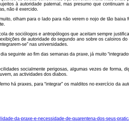
sujeitos à autoridade paternal, mas presumo que continuam a
as, não é exercido.
uito, olham para o lado para não verem o nojo de tão baixa 
te.
la de sociólogos e antropólogos que aceitam sempre justific
s exibições de autoridade do segundo ano sobre os caloiros d
ntegrarem-se” nas universidades.
dia seguinte ao fim das semanas da praxe, já muito “integrados
cilidades socialmente perigosas, algumas vezes de forma, di
uvem, as actividades dos diabos.
erno há praxes, para “integrar” os malditos no exercício da au
cilidade-da-praxe-e-necessidade-de-quarentena-dos-seus-prati