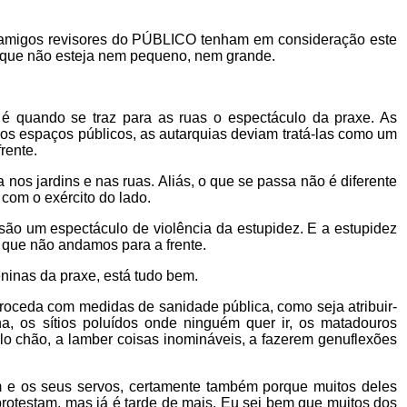
us amigos revisores do PÚBLICO tenham em consideração este
o que não esteja nem pequeno, nem grande.
 quando se traz para as ruas o espectáculo da praxe. As
 os espaços públicos, as autarquias deviam tratá-las como um
rente.
nos jardins e nas ruas. Aliás, o que se passa não é diferente
 com o exército do lado.
são um espectáculo de violência da estupidez. E a estupidez
 que não andamos para a frente.
eninas da praxe, está tudo bem.
roceda com medidas de sanidade pública, como seja atribuir-
na, os sítios poluídos onde ninguém quer ir, os matadouros
elo chão, a lamber coisas inomináveis, a fazerem genuflexões
 e os seus servos, certamente também porque muitos deles
protestam, mas já é tarde de mais. Eu sei bem que muitos dos