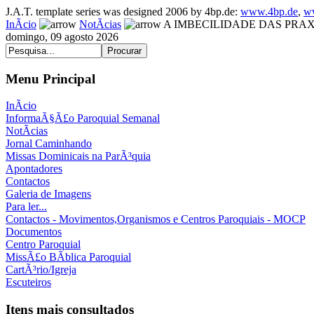
J.A.T. template series was designed 2006 by 4bp.de:
www.4bp.de
,
w
InÃ­cio
NotÃ­cias
A IMBECILIDADE DAS PRAXES - 
domingo, 09 agosto 2026
Menu Principal
InÃ­cio
InformaÃ§Ã£o Paroquial Semanal
NotÃ­cias
Jornal Caminhando
Missas Dominicais na ParÃ³quia
Apontadores
Contactos
Galeria de Imagens
Para ler...
Contactos - Movimentos,Organismos e Centros Paroquiais - MOCP
Documentos
Centro Paroquial
MissÃ£o BÃ­blica Paroquial
CartÃ³rio/Igreja
Escuteiros
Itens mais consultados