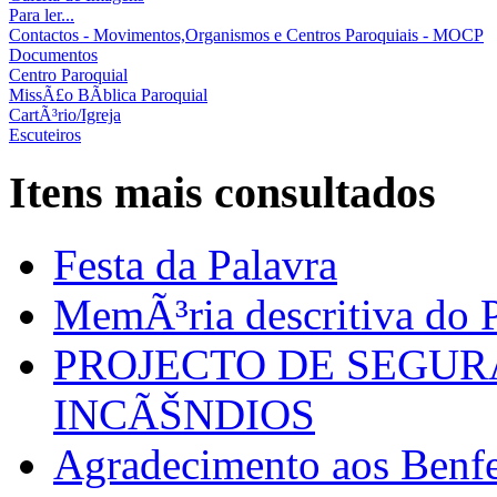
Para ler...
Contactos - Movimentos,Organismos e Centros Paroquiais - MOCP
Documentos
Centro Paroquial
MissÃ£o BÃ­blica Paroquial
CartÃ³rio/Igreja
Escuteiros
Itens mais consultados
Festa da Palavra
MemÃ³ria descritiva do P
PROJECTO DE SEGU
INCÃŠNDIOS
Agradecimento aos Benfei