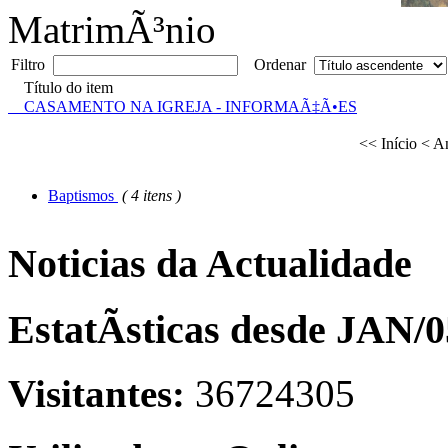
MatrimÃ³nio
Filtro
Ordenar
Título do item
CASAMENTO NA IGREJA - INFORMAÃ‡Ã•ES
<< Início
< An
Baptismos
( 4 itens )
Noticias da Actualidade
EstatÃ­sticas desde JAN/0
Visitantes:
36724305