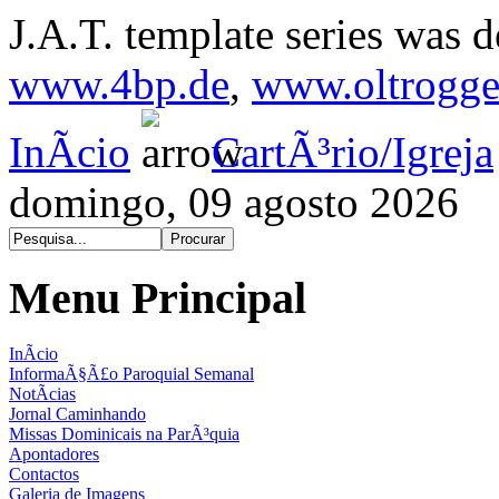
J.A.T. template series was 
www.4bp.de
,
www.oltrogge
InÃ­cio
CartÃ³rio/Igreja
domingo, 09 agosto 2026
Menu Principal
InÃ­cio
InformaÃ§Ã£o Paroquial Semanal
NotÃ­cias
Jornal Caminhando
Missas Dominicais na ParÃ³quia
Apontadores
Contactos
Galeria de Imagens