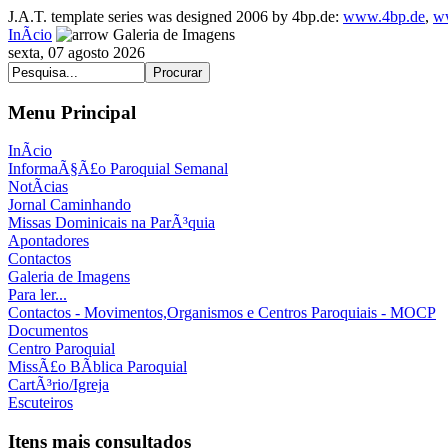
J.A.T. template series was designed 2006 by 4bp.de:
www.4bp.de
,
w
InÃ­cio
Galeria de Imagens
sexta, 07 agosto 2026
Menu Principal
InÃ­cio
InformaÃ§Ã£o Paroquial Semanal
NotÃ­cias
Jornal Caminhando
Missas Dominicais na ParÃ³quia
Apontadores
Contactos
Galeria de Imagens
Para ler...
Contactos - Movimentos,Organismos e Centros Paroquiais - MOCP
Documentos
Centro Paroquial
MissÃ£o BÃ­blica Paroquial
CartÃ³rio/Igreja
Escuteiros
Itens mais consultados