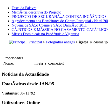
Festa da Palavra
MemÃ³ria descritiva do Projecto
PROJECTO DE SEGURANÃ‡A CONTRA INCÃŠNDIOS
Agradecimento aos Benfeitores do Centro Paroquial - Natal 20
Novena de SÃ£o Cosme e SÃ£o DamiÃ£o 2011
CÃ‚NTICOS E MÃšSICA NO CASAMENTO CATÃ“LICO
Missas Dominicais na ParÃ³quia e Vigararia
Principal
>
Fotografias antigas
>
igreja_s_cosme.jp
Propriedades
Nome:
igreja_s_cosme.jpg
Noticias da Actualidade
EstatÃ­sticas desde JAN/05
Visitantes:
36711792
Utilizadores Online