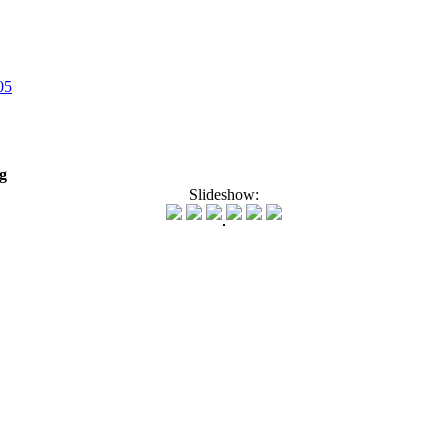
05
g
Slideshow: