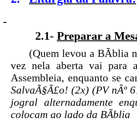
2.1-
Preparar a Mes
(Quem levou a BÃ­blia n
vez nela aberta vai para a
Assembleia, enquanto se ca
SalvaÃ§Ã£o! (2x) (PV nÂº 61
jogral alternadamente en
colocam ao lado da BÃ­blia