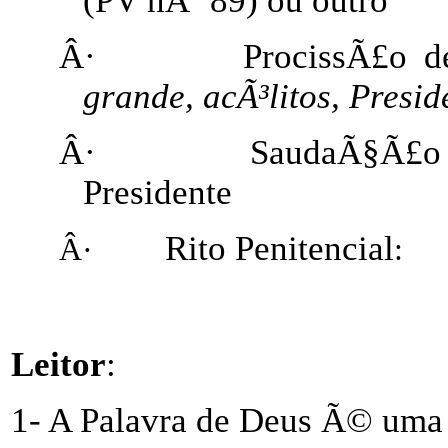
(PV nÂº 89) ou outro
Â·
ProcissÃ£o d
grande, acÃ³litos, Presid
Â·
SaudaÃ§Ã£o 
Presidente
Rito Penitencial
Â·
:
Leitor
:
1- A Palavra de Deus Ã© uma 