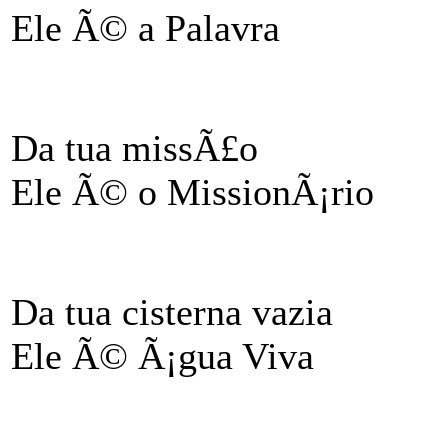
Ele Ã© a Palavra
Da tua missÃ£o
Ele Ã© o MissionÃ¡rio
Da tua cisterna vazia
Ele Ã© Ã¡gua Viva