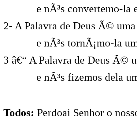
e nÃ³s convertemo-la 
2- A Palavra de Deus Ã© uma
e nÃ³s tornÃ¡mo-la u
3 â€“ A Palavra de Deus Ã© 
e nÃ³s fizemos dela um
Todos:
Perdoai Senhor o noss