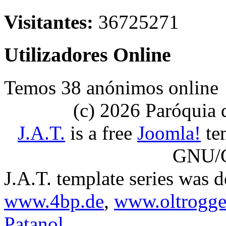
Visitantes:
36725271
Utilizadores Online
Temos 38 anónimos online
(c) 2026 Paróquia
J.A.T.
is a free
Joomla!
tem
GNU/G
J.A.T. template series was 
www.4bp.de
,
www.oltrogge
Patanol