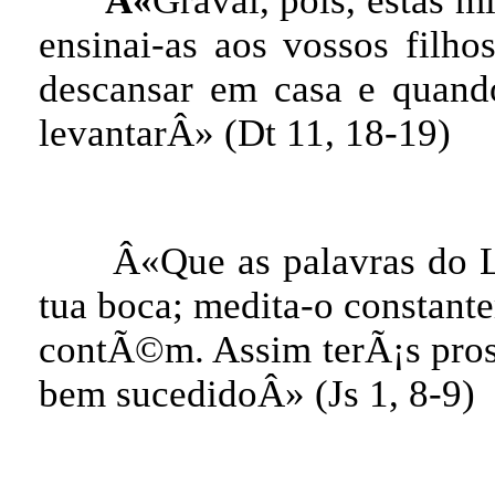
Â«
Gravai, pois, estas 
ensinai-as aos vossos filho
descansar em casa e quando
levantarÂ» (Dt 11, 18-19)
Â«Que as palavras do L
tua boca; medita-o constant
contÃ©m. Assim terÃ¡s pros
bem sucedidoÂ» (Js 1, 8-9)