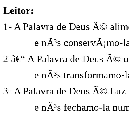
Leitor:
1- A Palavra de Deus Ã© alim
e nÃ³s conservÃ¡mo-la
2 â€“ A Palavra de Deus Ã© 
e nÃ³s transformamo-l
3- A Palavra de Deus Ã© Luz
e nÃ³s fechamo-la num