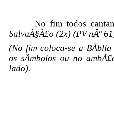
No fim todos cant
SalvaÃ§Ã£o (2x) (PV nÂº 61
(No fim coloca-se a BÃ­bli
os sÃ­mbolos ou no ambÃ£
lado).