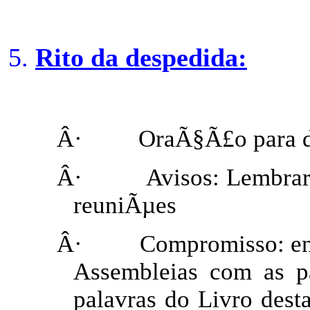
Rito da despedida:
Â·
OraÃ§Ã£o para d
Â·
Avisos: Lembrar
reuniÃµes
Â·
Compromisso: ent
Assembleias com as p
palavras do Livro dest