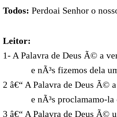
Todos:
Perdoai Senhor o noss
Leitor:
1- A Palavra de Deus Ã© a ve
e nÃ³s fizemos dela u
2 â€“ A Palavra de Deus Ã© 
e nÃ³s proclamamo-la 
3 â€“ A Palavra de Deus Ã© 