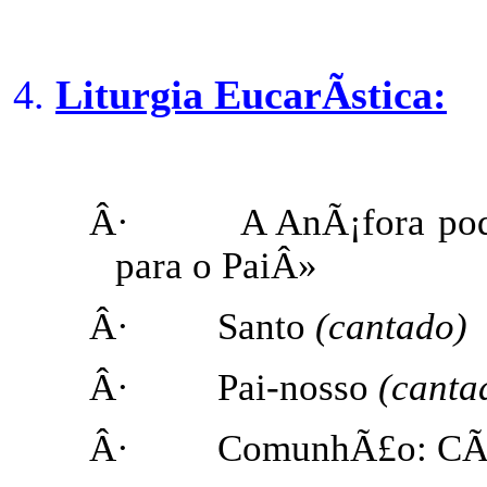
Liturgia EucarÃ­stica:
Â·
A AnÃ¡fora pod
para o PaiÂ»
Â·
Santo
(cantado)
Â·
Pai-nosso
(canta
Â·
ComunhÃ£o: CÃ¢n