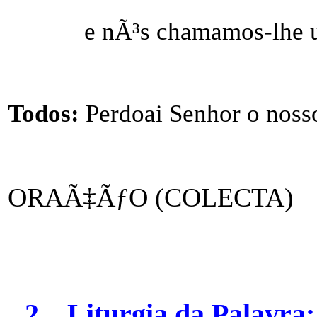
e nÃ³s chamamos-lhe u
Todos:
Perdoai Senhor o noss
ORAÃ‡ÃƒO (COLECTA)
2.
Liturgia da Palavra: