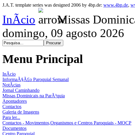
J.A.T. template series was designed 2006 by 4bp.de:
www.4bp.de
,
w
InÃ­cio
Missas Dominica
domingo, 09 agosto 2026
Menu Principal
InÃ­cio
InformaÃ§Ã£o Paroquial Semanal
NotÃ­cias
Jornal Caminhando
Missas Dominicais na ParÃ³quia
Apontadores
Contactos
Galeria de Imagens
Para ler...
Contactos - Movimentos,Organismos e Centros Paroquiais - MOCP
Documentos
Centro Paroquial