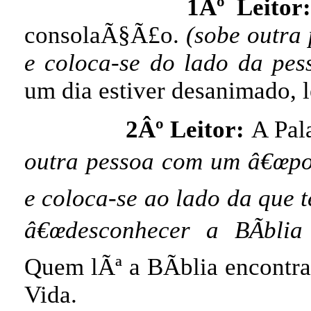
1Âº Leitor:
consolaÃ§Ã£o.
(sobe outra 
e coloca-se do lado da pe
um dia estiver desanimado, l
2Âº Leitor:
A Pal
outra pessoa com um â€œpos
e coloca-se ao lado da que t
â€œdesconhecer a BÃ­blia
Quem lÃª a BÃ­blia encontr
Vida.