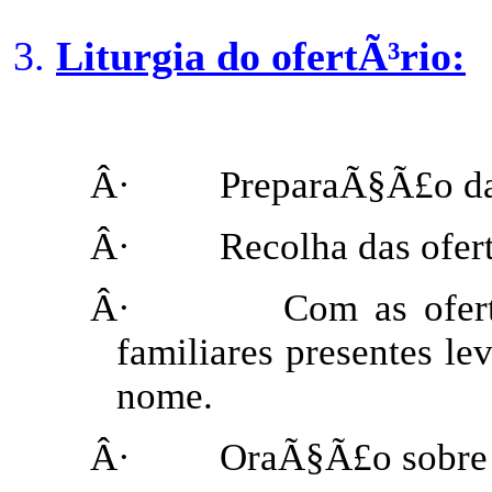
Liturgia do ofertÃ³rio:
Â·
PreparaÃ§Ã£o da
Â·
Recolha das ofer
Â·
Com as ofer
familiares presentes le
nome.
Â·
OraÃ§Ã£o sobre 