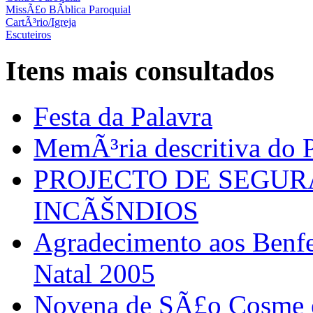
MissÃ£o BÃ­blica Paroquial
CartÃ³rio/Igreja
Escuteiros
Itens mais consultados
Festa da Palavra
MemÃ³ria descritiva do P
PROJECTO DE SEGU
INCÃŠNDIOS
Agradecimento aos Benfei
Natal 2005
Novena de SÃ£o Cosme