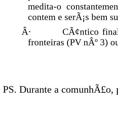
medita-o constanteme
contem e serÃ¡s bem s
Â·
CÃ¢ntico fina
fronteiras (PV nÂº 3) o
PS. Durante a comunhÃ£o, 