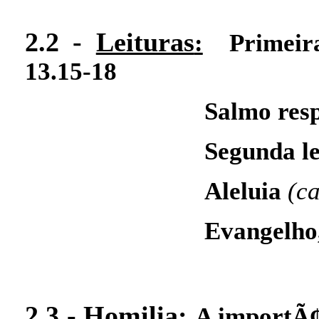
2.2 -
Leituras
:
Primeir
13.15-18
Salmo res
Segunda le
Aleluia
(c
Evangelho,
2.3 -
Homilia:
A importÃ¢