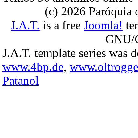
(c) 2026 Paróquia
J.A.T.
is a free
Joomla!
tem
GNU/G
J.A.T. template series was 
www.4bp.de
,
www.oltrogge
Patanol