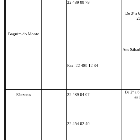
22 489 09 79
De 3ª a 
2
Baguim do Monte
Aos Sábad
Fax: 22 489 12 34
De 2ª a 
Fânzeres
22 489 04 07
às 
22 454 02 49