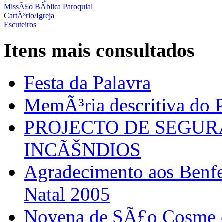
MissÃ£o BÃ­blica Paroquial
CartÃ³rio/Igreja
Escuteiros
Itens mais consultados
Festa da Palavra
MemÃ³ria descritiva do P
PROJECTO DE SEGU
INCÃŠNDIOS
Agradecimento aos Benfei
Natal 2005
Novena de SÃ£o Cosme