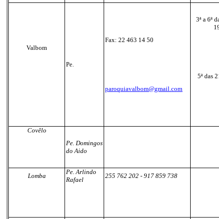
3ª a 6ª 
1
Fax: 22 463 14 50
Valbom
Pe.
5ª das 
paroquiavalbom@gmail.com
Covêlo
Pe. Domingos
do Aido
Pe. Arlindo
Lomba
255 762 202
-
917 859 738
Rafael