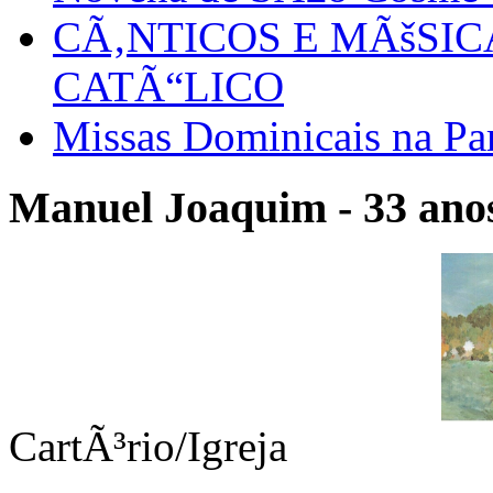
CÃ‚NTICOS E MÃšSI
CATÃ“LICO
Missas Dominicais na Par
Manuel Joaquim - 33 anos
CartÃ³rio/Igreja