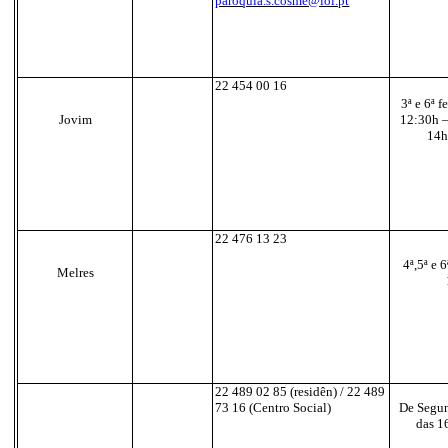
paroquia.s.cosme@iol.pt
22 454 00 16
3ª e 6ª f
Jovim
12:30h –
14h
22 476 13 23
4ª,5ª e 
Melres
22 489 02 85 (residên) / 22 489
73 16 (Centro Social)
De Segun
das 1