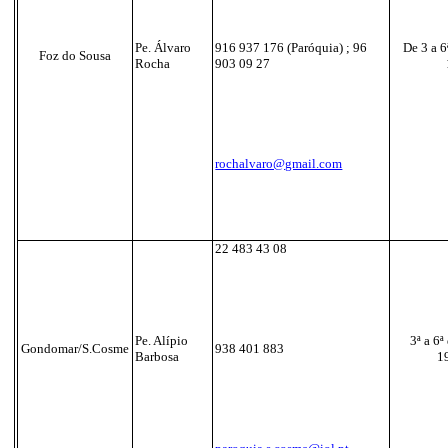
Pe. Álvaro
916 937 176 (Paróquia)
; 96
De 3 a 6
Foz do Sousa
Rocha
903 09 27
rochalvaro@gmail.com
22 483 43 08
Pe. Alípio
3ª a 6ª
Gondomar/S.Cosme
938 401 883
Barbosa
1