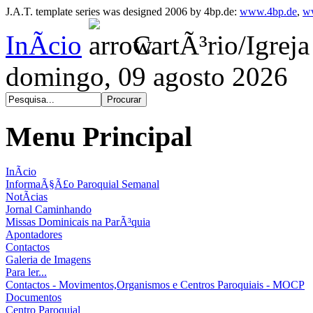
J.A.T. template series was designed 2006 by 4bp.de:
www.4bp.de
,
w
InÃ­cio
CartÃ³rio/Igreja
domingo, 09 agosto 2026
Menu Principal
InÃ­cio
InformaÃ§Ã£o Paroquial Semanal
NotÃ­cias
Jornal Caminhando
Missas Dominicais na ParÃ³quia
Apontadores
Contactos
Galeria de Imagens
Para ler...
Contactos - Movimentos,Organismos e Centros Paroquiais - MOCP
Documentos
Centro Paroquial