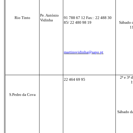
Pe. António
Rio Tinto
91 788 67 12
Fax:: 22 488 30
Vidinha
85/ 22 480 98 19
Sábado d
1
martinsvidinha@sapo.pt
2ª e 3ª 
22 464 69 95
1
S.Pedro da Cova
Sábado da