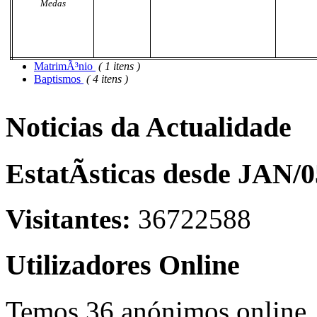
Medas
MatrimÃ³nio
( 1 itens )
Baptismos
( 4 itens )
Noticias da Actualidade
EstatÃ­sticas desde JAN/0
Visitantes:
36722588
Utilizadores Online
Temos 36 anónimos online